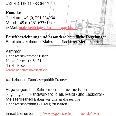
USt.-ID:
DE 119 83 64 17
Kontakt:
Telefon:
+49 (0) 201 234034
Mobil:
+49 (0) 151 63361320
E-Mail:
malerbetrieb@schaumburggmbh.de
Berufsbezeichnung und besondere berufliche Regelungen
Berufsbezeichnung:
Maler- und Lackierer-Meisterbetrieb
Kammer:
Handwerkskammer Essen
Katzenbruchstraße 71
45141 Essen
www.handwerk-essen.de
Verliehen in:
Bundesrepublik Deutschland
Regelungen:
Ihm Rahmen der unternehmerischen
Handwerksrolle als Maler- und Lackierer-
eingetragenen
Meisterbetrieb
haben wir uns an die gültige
Handwerksordnung (HwO) zu halten.
Einsehbar unter:
http://www.gesetze-im-internet.de/hwo