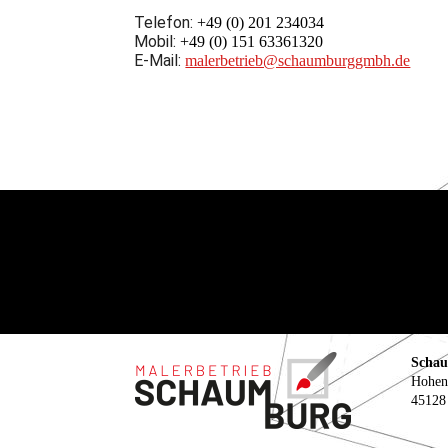
Telefon:
+49 (0) 201 234034
Mobil:
+49 (0) 151 63361320
E-Mail:
malerbetrieb@schaumburggmbh.de
Scha
Hohen
45128